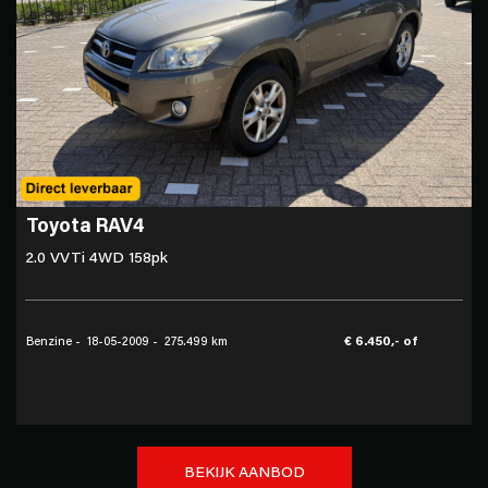
Toyota RAV4
2.0 VVTi 4WD 158pk
€ 6.450,- of
Benzine - 18-05-2009 - 275.499 km
B
BEKIJK AANBOD