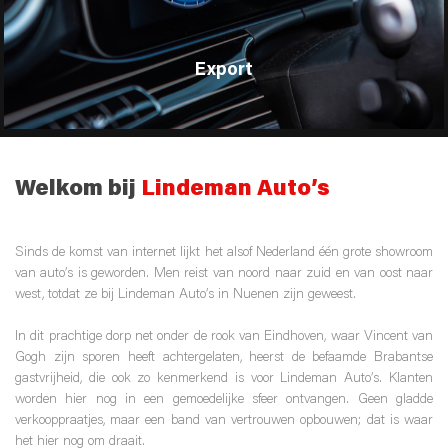
Export
Welkom bij
Lindeman Auto’s
Sinds de komst van internet lijkt het alsof Nederland één grote showroom
van auto’s is geworden. Men reist van noord naar zuid en van oost naar
west, totdat ze bij Lindeman Auto’s in Nuenen zijn geweest.
In dit prachtige dorp net onder de rook van Eindhoven, waar Vincent van
Gogh zijn sporen heeft achtergelaten, heerst de befaamde Brabantse
gastvrijheid, die ook zo kenmerkend is voor Lindeman Auto’s. Klanten
worden hier nog in een gemoedelijke sfeer ontvangen. Geen gladde
verkooppraatjes, maar een band van vertrouwen opbouwen; dat is waar
het hier nog om draait.