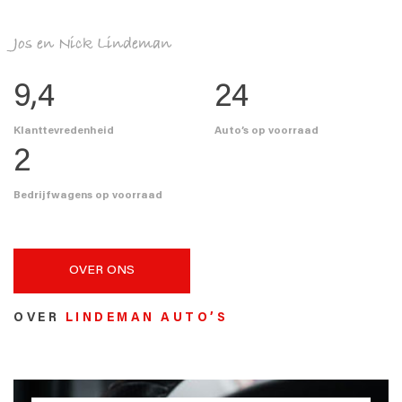
Jos en Nick Lindeman
9
,4
24
Klanttevredenheid
Auto’s op voorraad
2
Bedrijfwagens op voorraad
OVER ONS
OVER
LINDEMAN AUTO’S